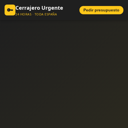
Cerrajero Urgente
🔑
Pedir presupuesto
24 HORAS · TODA ESPAÑA