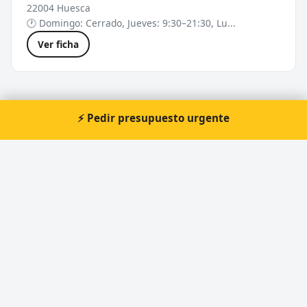
22004 Huesca
🕐 Domingo: Cerrado, Jueves: 9:30–21:30, Lu...
Ver ficha
⚡ Pedir presupuesto urgente
Cerrajeros cerca de Huesca
Otras localidades de Huesca:
Cerrajeros en Jaca
Cerrajeros en Monzón
Cerrajeros en Fraga