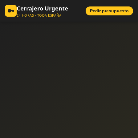
Cerrajero Urgente
🔑
Pedir presupuesto
24 HORAS · TODA ESPAÑA