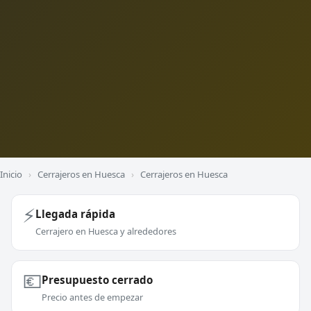
Inicio
›
Cerrajeros en Huesca
›
Cerrajeros en Huesca
⚡
Llegada rápida
Cerrajero en Huesca y alrededores
💶
Presupuesto cerrado
Precio antes de empezar