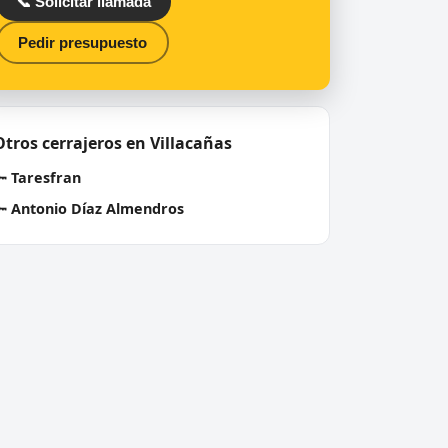
📞 Solicitar llamada
Pedir presupuesto
Otros cerrajeros en Villacañas
🔑
Taresfran
🔑
Antonio Díaz Almendros