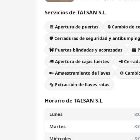
Servicios de TALSAN S.L
🚪 Apertura de puertas
🔒 Cambio de c
🛡️ Cerraduras de seguridad y antibumpin
🚧 Puertas blindadas y acorazadas
🏪 
🧰 Apertura de cajas fuertes
📲 Cerradu
🔑 Amaestramiento de llaves
⚙️ Cambi
🔩 Extracción de llaves rotas
Horario de TALSAN S.L
Lunes
8:
Martes
8:
Miércoles
8: