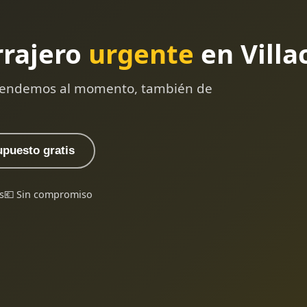
rrajero
urgente
en Villa
 atendemos al momento, también de
upuesto gratis
s
💶 Sin compromiso