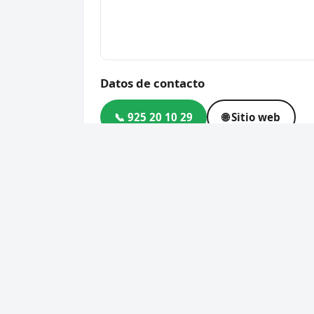
Datos de contacto
📞 925 20 10 29
🌐 Sitio web
Dirección
Poligono Industrial Las Cabe
Código postal
45860
Cerrajero Urgente 24 Horas
Servic