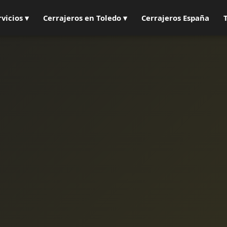
rvicios ▾
Cerrajeros en Toledo ▾
Cerrajeros España