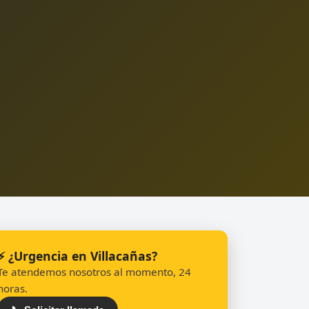
⚡ ¿Urgencia en Villacañas?
Te atendemos nosotros al momento, 24
horas.