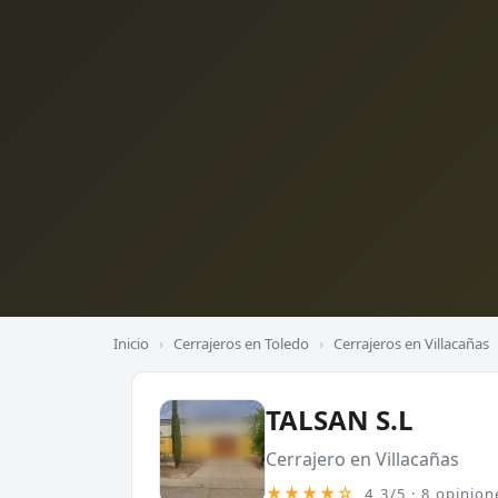
Inicio
›
Cerrajeros en Toledo
›
Cerrajeros en Villacañas
TALSAN S.L
Cerrajero en Villacañas
★★★★☆
4,3/5 · 8 opinion