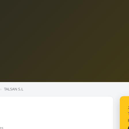
›
TALSAN S.L
es