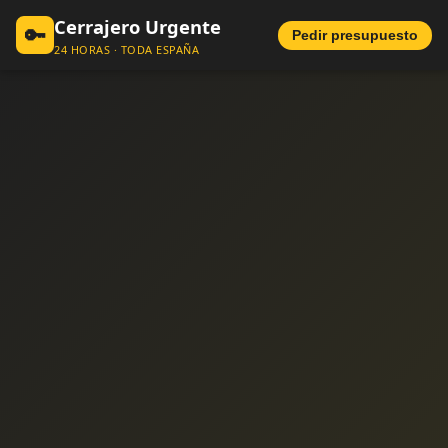
Cerrajero Urgente
🔑
Pedir presupuesto
24 HORAS · TODA ESPAÑA