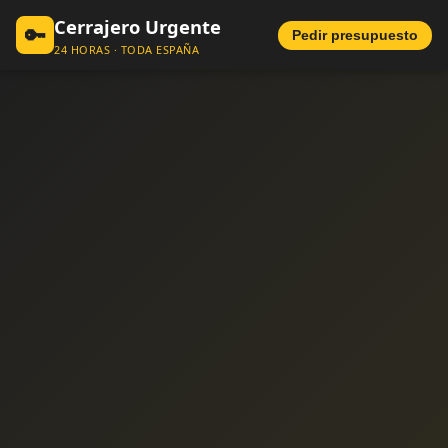
Cerrajero Urgente
🔑
Pedir presupuesto
24 HORAS · TODA ESPAÑA