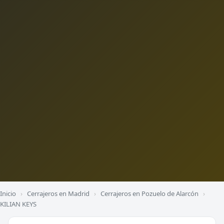
Inicio
›
Cerrajeros en Madrid
›
Cerrajeros en Pozuelo de Alarcón
›
KILIAN KEYS