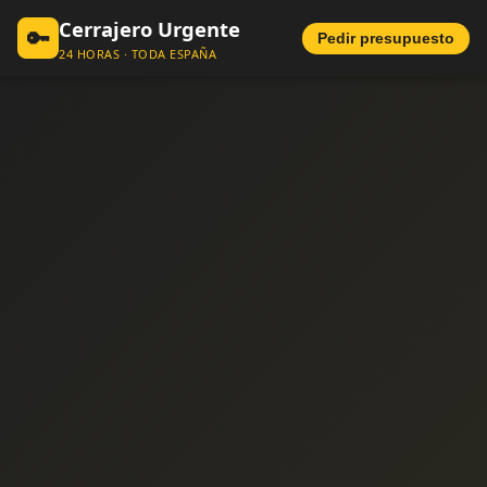
Cerrajero Urgente
🔑
Pedir presupuesto
24 HORAS · TODA ESPAÑA