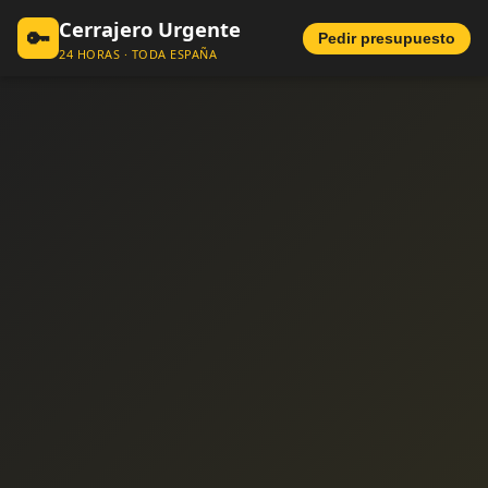
Cerrajero Urgente
🔑
Pedir presupuesto
24 HORAS · TODA ESPAÑA