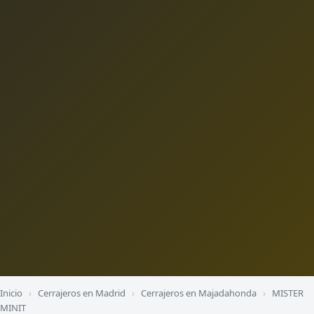
Inicio
›
Cerrajeros en Madrid
›
Cerrajeros en Majadahonda
›
MISTER
MINIT