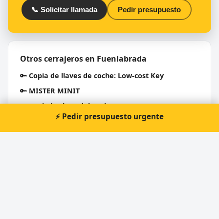
📞 Solicitar llamada
Pedir presupuesto
Otros cerrajeros en Fuenlabrada
🔑
Copia de llaves de coche: Low-cost Key
🔑
MISTER MINIT
🔑
Copia la Llave del Coche
⚡ Pedir presupuesto urgente
🔑
Metalmar
🔑
Cerrajeria Steel
🔑
Cerrajerias Martinez e Hijos S.A.