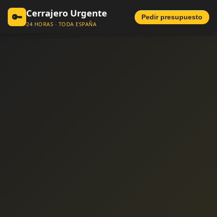
Cerrajero Urgente
🔑
Pedir presupuesto
24 HORAS · TODA ESPAÑA