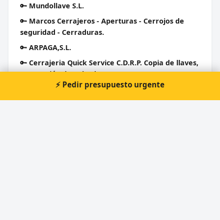
🔑
Mundollave S.L.
🔑
Marcos Cerrajeros - Aperturas - Cerrojos de
seguridad - Cerraduras.
🔑
ARPAGA,S.L.
🔑
Cerrajeria Quick Service C.D.R.P. Copia de llaves,
Reparación de Calzado
⚡ Pedir presupuesto urgente
🔑
Metalurgica Eiffel
🔑
Cerrajeria Don Franco
Cerrajero Urgente 24 Horas
Directorio de cerrajeros profesionales en toda España.
Aperturas de puertas, cambios de cerradura y urgencias 24h.