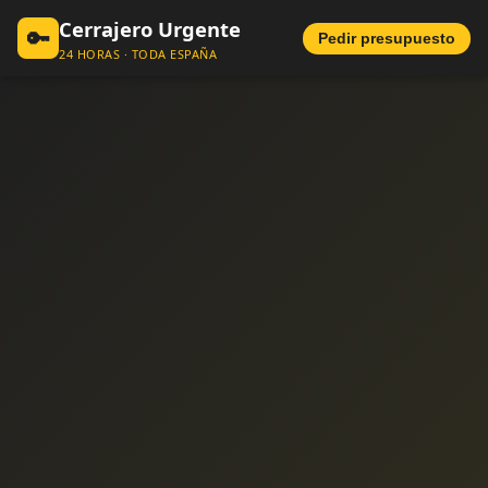
Cerrajero Urgente
🔑
Pedir presupuesto
24 HORAS · TODA ESPAÑA