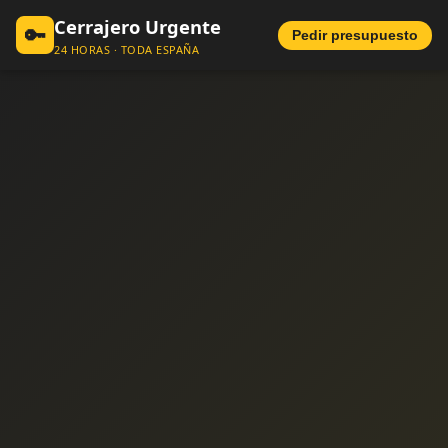
Cerrajero Urgente
🔑
Pedir presupuesto
24 HORAS · TODA ESPAÑA