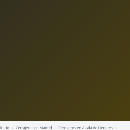
Inicio
›
Cerrajeros en Madrid
›
Cerrajeros en Alcalá de Henares
›