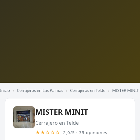
Inicio
›
Cerrajeros en Las Palmas
›
Cerrajeros en Telde
›
MISTER MINIT
MISTER MINIT
Cerrajero en Telde
★★☆☆☆
2,0/5 · 35 opiniones