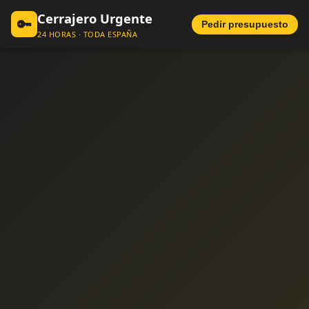
Cerrajero Urgente
🔑
Pedir presupuesto
24 HORAS · TODA ESPAÑA