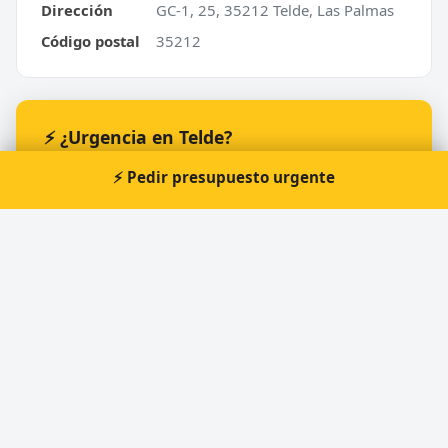
Dirección
GC-1, 25, 35212 Telde, Las Palmas
Código postal
35212
⚡ ¿Urgencia en Telde?
Te atendemos nosotros al momento, 24 horas.
⚡ Pedir presupuesto urgente
📞 Solicitar llamada
Pedir presupuesto
Cerrajero Urgente 24 Horas
Directorio de cerrajeros profesionales en toda España.
Aperturas de puertas, cambios de cerradura y urgencias 24h.