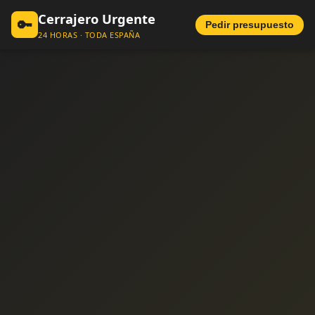
Cerrajero Urgente
🔑
Pedir presupuesto
24 HORAS · TODA ESPAÑA