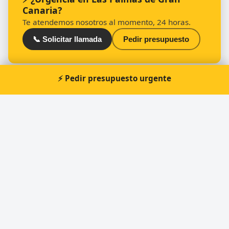
Canaria?
Te atendemos nosotros al momento, 24 horas.
📞 Solicitar llamada
Pedir presupuesto
⚡ Pedir presupuesto urgente
Otros cerrajeros en Las Palmas de Gran
Canaria
🔑
Cerrajero en Las Palmas “Cerrafran”
🔑
CERRAJERIA KEYQ
🔑
Orvega cerrajeros
🔑
Alfredo Gorayeb Farkuh
🔑
Cerrajería Vegueta
🔑
Carcasa Sport