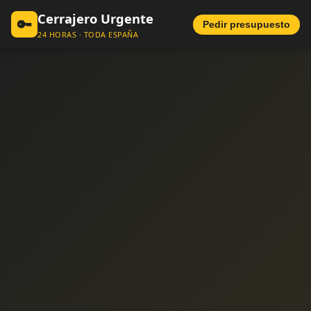
Cerrajero Urgente
🔑
Pedir presupuesto
24 HORAS · TODA ESPAÑA