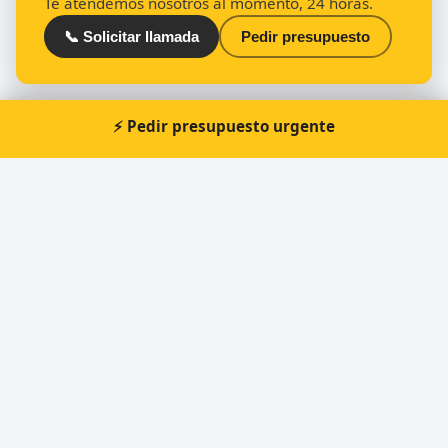
Te atendemos nosotros al momento, 24 horas.
📞 Solicitar llamada
Pedir presupuesto
⚡ Pedir presupuesto urgente
Otros cerrajeros en Las Palmas de Gran
Canaria
🔑
Cerrajero en Las Palmas “Cerrafran”
🔑
CERRAJERIA KEYQ
🔑
Orvega cerrajeros
🔑
Alfredo Gorayeb Farkuh
🔑
Cerrajería Vegueta
🔑
Carcasa Sport