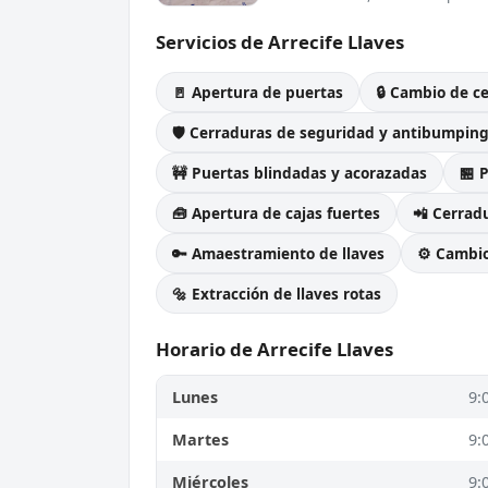
Servicios de Arrecife Llaves
🚪 Apertura de puertas
🔒 Cambio de c
🛡️ Cerraduras de seguridad y antibumpin
🚧 Puertas blindadas y acorazadas
🏪 
🧰 Apertura de cajas fuertes
📲 Cerradu
🔑 Amaestramiento de llaves
⚙️ Cambi
🔩 Extracción de llaves rotas
Horario de Arrecife Llaves
Lunes
9:
Martes
9:
Miércoles
9: