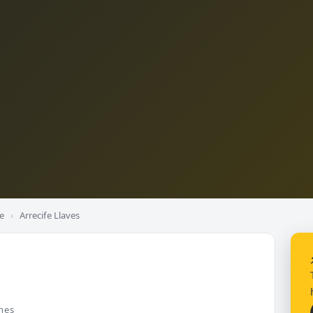
fe
›
Arrecife Llaves
nes