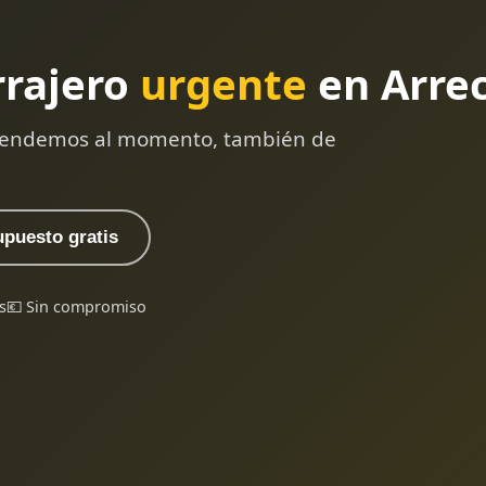
rrajero
urgente
en Arrec
 atendemos al momento, también de
upuesto gratis
s
💶 Sin compromiso