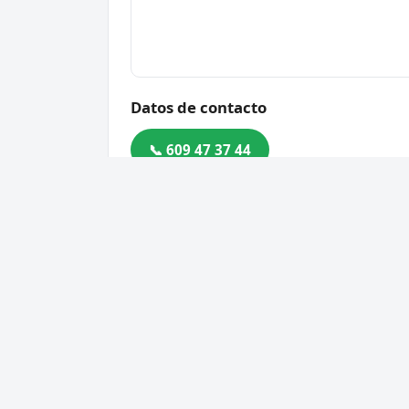
Datos de contacto
📞 609 47 37 44
Dirección
C. Tajaraste, 6, 35500 Arrec
Código postal
35500
Cerrajero Urgente 24 Horas
Servic
Directorio de cerrajeros profesionales
Apertu