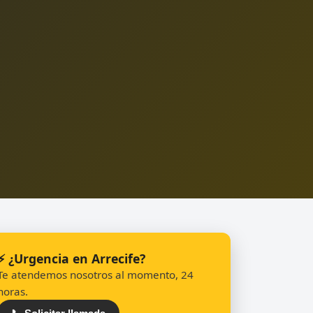
⚡ ¿Urgencia en Arrecife?
Te atendemos nosotros al momento, 24
horas.