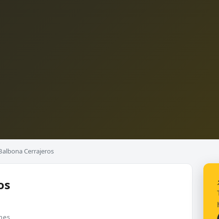
Balbona Cerrajeros
os
nes