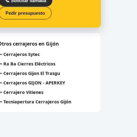
📞 Solicitar llamada
Pedir presupuesto
Otros cerrajeros en Gijón
🔑
Cerrajeros Sytec
🔑
Ra Ba Cierres Eléctricos
🔑
Cerrajeros Gijon El Trasgu
🔑
Cerrajeros GIJON - APERKEY
🔑
Cerrajero Vitienes
🔑
Tecniapertura Cerrajeros Gijón