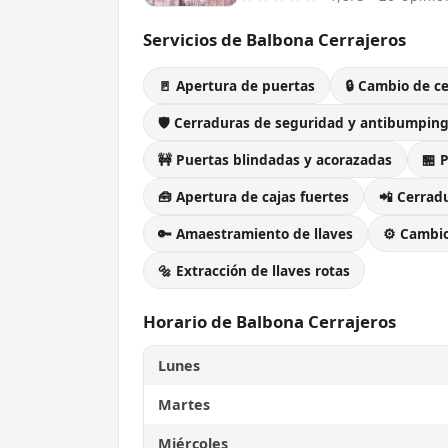
Servicios de Balbona Cerrajeros
🚪 Apertura de puertas
🔒 Cambio de c
🛡️ Cerraduras de seguridad y antibumpin
🚧 Puertas blindadas y acorazadas
🏪 
🧰 Apertura de cajas fuertes
📲 Cerradu
🔑 Amaestramiento de llaves
⚙️ Cambi
🔩 Extracción de llaves rotas
Horario de Balbona Cerrajeros
Lunes
Martes
Miércoles