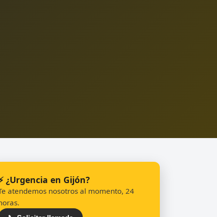
⚡ ¿Urgencia en Gijón?
Te atendemos nosotros al momento, 24
horas.