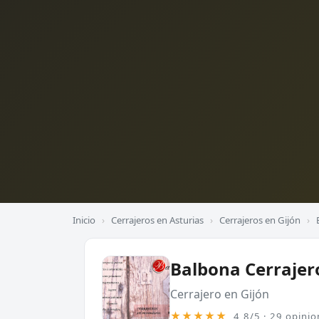
Inicio
›
Cerrajeros en Asturias
›
Cerrajeros en Gijón
›
Balbona Cerrajer
Cerrajero en Gijón
★★★★★
4,8/5 · 29 opinio