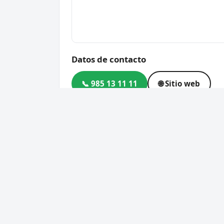
Datos de contacto
📞 985 13 11 11
🌐 Sitio web
Dirección
C. Leopoldo Alas, 8, Gijon-
Código postal
33204
Cerrajero Urgente 24 Horas
Servic