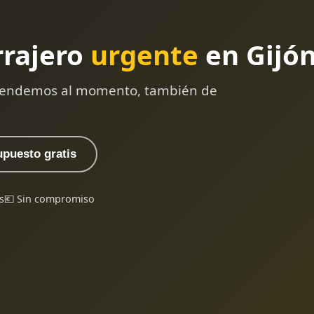
rrajero
urgente
en Gijó
 atendemos al momento, también de
upuesto gratis
s
💶 Sin compromiso