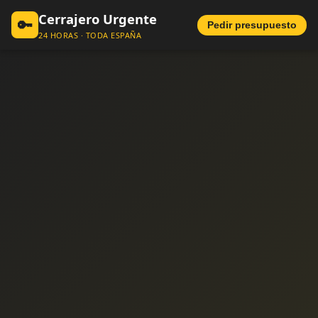
Cerrajero Urgente
🔑
Pedir presupuesto
24 HORAS · TODA ESPAÑA