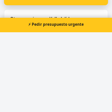
Otros cerrajeros en Valladolid
⚡ Pedir presupuesto urgente
🔑
Cerrajería y reparación de calzado JMA (José
Millán Aguado Martínez)
🔑
Deante Cerrajería, S.L.U.
🔑
MISTER MINIT
🔑
Cerrajeros Valladolid Sandoval
🔑
La Llave Maestra
🔑
Cerrajeros Aguirre Valladolid 24H Cerrajería de
Confianza