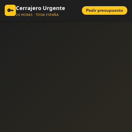
Cerrajero Urgente
🔑
Pedir presupuesto
24 HORAS · TODA ESPAÑA