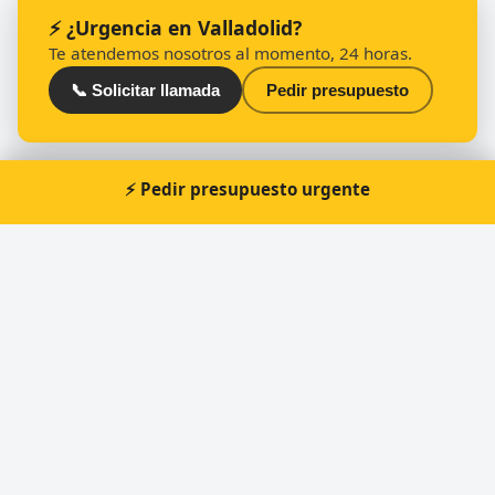
⚡ ¿Urgencia en Valladolid?
Te atendemos nosotros al momento, 24 horas.
📞 Solicitar llamada
Pedir presupuesto
⚡ Pedir presupuesto urgente
Otros cerrajeros en Valladolid
🔑
Cerrajería y reparación de calzado JMA (José
Millán Aguado Martínez)
🔑
Deante Cerrajería, S.L.U.
🔑
MISTER MINIT
🔑
Cerrajeros Valladolid Sandoval
🔑
La Llave Maestra
🔑
Cerrajeros Aguirre Valladolid 24H Cerrajería de
Confianza