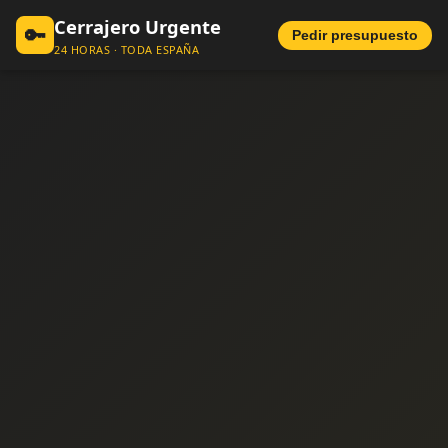
Cerrajero Urgente
🔑
Pedir presupuesto
24 HORAS · TODA ESPAÑA