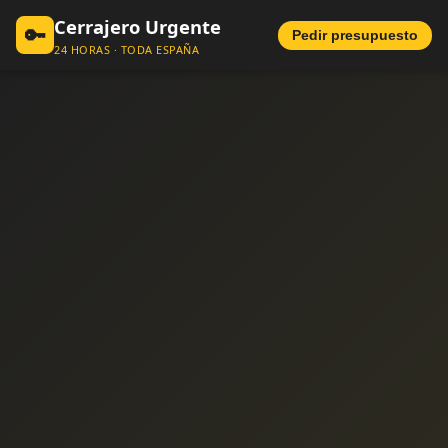
Cerrajero Urgente
🔑
Pedir presupuesto
24 HORAS · TODA ESPAÑA