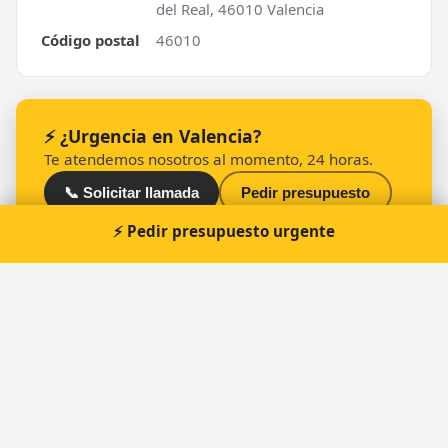
del Real, 46010 Valencia
Código postal
46010
⚡ ¿Urgencia en Valencia?
Te atendemos nosotros al momento, 24 horas.
📞 Solicitar llamada
Pedir presupuesto
⚡ Pedir presupuesto urgente
Otros cerrajeros en Valencia
🔑
Technic - Clau | Cerrajeros Valencia
🔑
Copia llaves coche Valencia - keyclau
🔑
Cerrajeros Valencia | Origin-Go | Baratos
🔑
Seguriclau y Cerrajeros