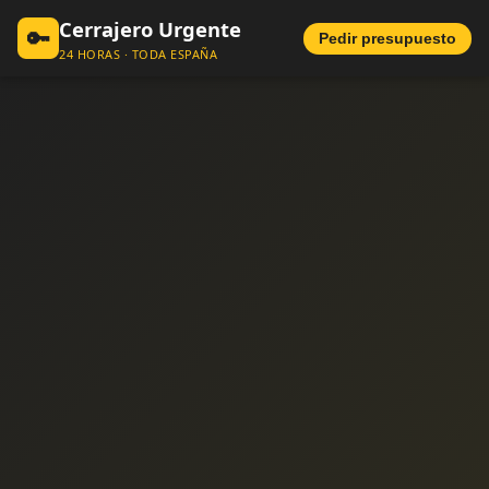
Cerrajero Urgente
🔑
Pedir presupuesto
24 HORAS · TODA ESPAÑA