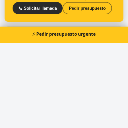
📞 Solicitar llamada
Pedir presupuesto
⚡ Pedir presupuesto urgente
Otros cerrajeros en Valencia
🔑
Technic - Clau | Cerrajeros Valencia
🔑
Copia llaves coche Valencia - keyclau
🔑
Cerrajeros Valencia | Origin-Go | Baratos
🔑
Seguriclau y Cerrajeros
🔑
Keymatic Duplicado De Llaves Valencia
🔑
Copia de Llaves de Coche Valencia : Keycars
Valencia