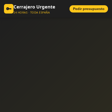
Cerrajero Urgente
🔑
Pedir presupuesto
24 HORAS · TODA ESPAÑA