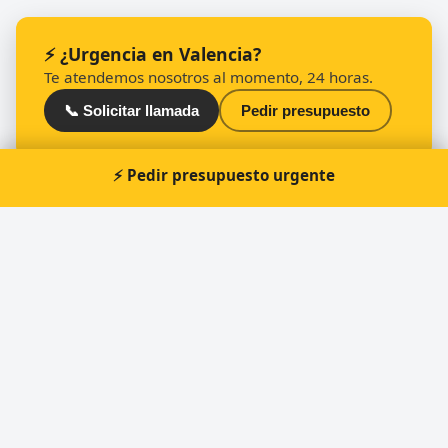
⚡ ¿Urgencia en Valencia?
Te atendemos nosotros al momento, 24 horas.
📞 Solicitar llamada
Pedir presupuesto
⚡ Pedir presupuesto urgente
Otros cerrajeros en Valencia
🔑
Technic - Clau | Cerrajeros Valencia
🔑
Copia llaves coche Valencia - keyclau
🔑
Cerrajeros Valencia | Origin-Go | Baratos
🔑
Seguriclau y Cerrajeros
🔑
Keymatic Duplicado De Llaves Valencia
🔑
Copia de Llaves de Coche Valencia : Keycars
Valencia