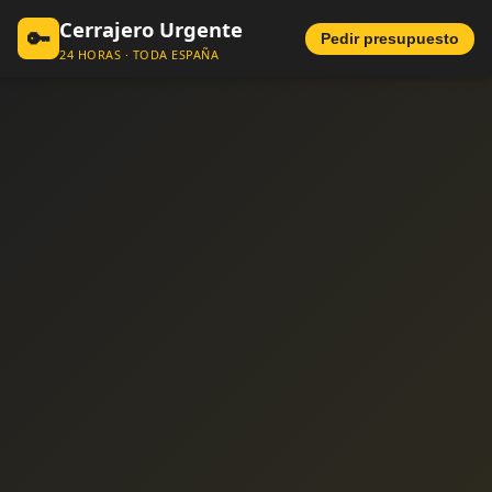
Cerrajero Urgente
🔑
Pedir presupuesto
24 HORAS · TODA ESPAÑA