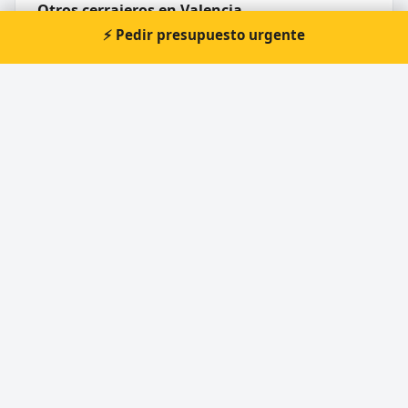
Otros cerrajeros en Valencia
⚡ Pedir presupuesto urgente
🔑
Technic - Clau | Cerrajeros Valencia
🔑
Copia llaves coche Valencia - keyclau
🔑
Cerrajeros Valencia | Origin-Go | Baratos
🔑
Seguriclau y Cerrajeros
🔑
Keymatic Duplicado De Llaves Valencia
🔑
Copia de Llaves de Coche Valencia : Keycars
Valencia
Cerrajero Urgente 24 Horas
Directorio de cerrajeros profesionales en toda España.
Aperturas de puertas, cambios de cerradura y urgencias 24h.