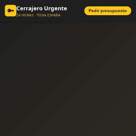
Cerrajero Urgente
🔑
Pedir presupuesto
24 HORAS · TODA ESPAÑA