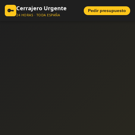
Cerrajero Urgente
🔑
Pedir presupuesto
24 HORAS · TODA ESPAÑA