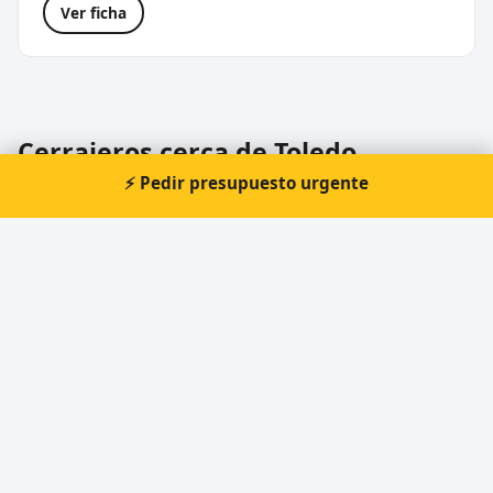
Ver ficha
Cerrajeros cerca de Toledo
⚡ Pedir presupuesto urgente
Otras localidades de Toledo:
Cerrajeros en Talavera de la Reina
Cerrajeros en Illescas
Cerrajeros en Pepino
Cerrajeros en Añover de Tajo