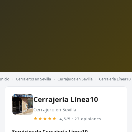
Inicio
›
Cerrajeros en Sevilla
›
Cerrajeros en Sevilla
›
Cerrajería Línea10
Cerrajería Línea10
Cerrajero en Sevilla
★★★★★
4,5/5 · 27 opiniones
Servicios de Cerrajería Línea10