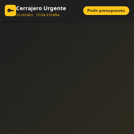
Cerrajero Urgente
🔑
Pedir presupuesto
24 HORAS · TODA ESPAÑA