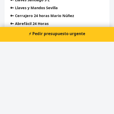
🔑
Llaves y Mandos Sevilla
🔑
Cerrajero 24 horas Mario Núñez
🔑
Abrefácil 24 Horas
🔑
MR Cerrajeros y Herrería Sevilla 24h
⚡ Pedir presupuesto urgente
🔑
Llavesjosmar
Cerrajero Urgente 24 Horas
Directorio de cerrajeros profesionales en toda España.
Aperturas de puertas, cambios de cerradura y urgencias 24h.
Servicios