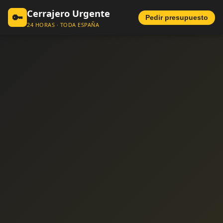
Cerrajero Urgente
🔑
Pedir presupuesto
24 HORAS · TODA ESPAÑA