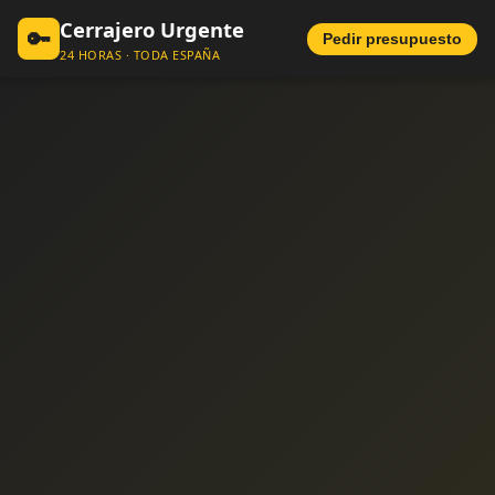
Cerrajero Urgente
🔑
Pedir presupuesto
24 HORAS · TODA ESPAÑA