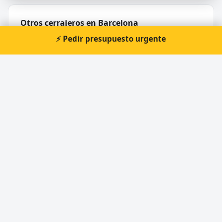
Otros cerrajeros en Barcelona
⚡ Pedir presupuesto urgente
🔑
Cerrajeria Barcelona - Seguritek Copia de
Llaves
🔑
CAR KEY SYSTEM® | Copia de llaves de coche
🔑
Cerrajeros de Guardia
🔑
Cerrajeria Barcelona - Segurilock Copia de
Llaves
🔑
TOT EN CLAUS
🔑
Dilmar - Copia de llaves y mandos