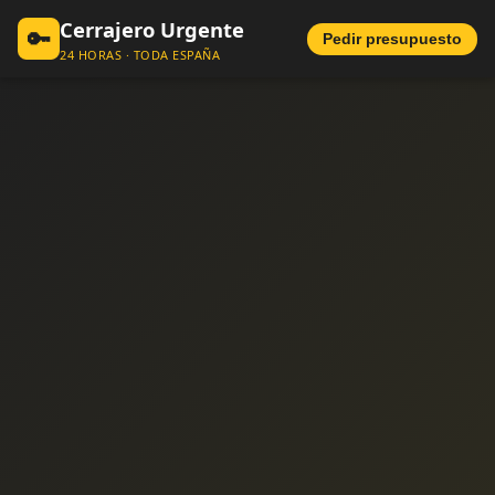
Cerrajero Urgente
🔑
Pedir presupuesto
24 HORAS · TODA ESPAÑA