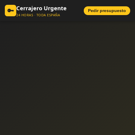
Cerrajero Urgente
🔑
Pedir presupuesto
24 HORAS · TODA ESPAÑA