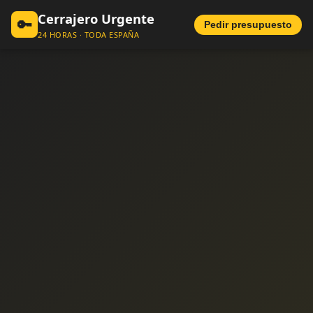
Cerrajero Urgente
🔑
Pedir presupuesto
24 HORAS · TODA ESPAÑA