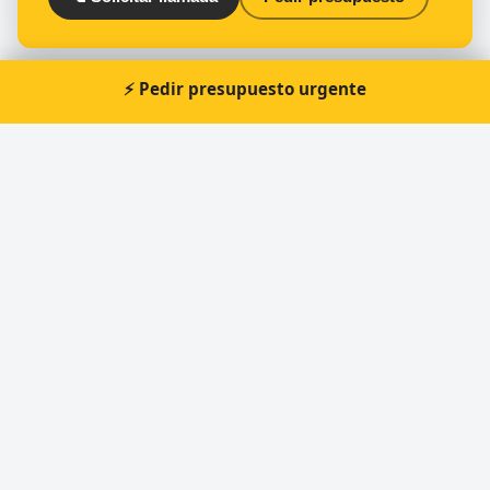
⚡ Pedir presupuesto urgente
Otros cerrajeros en Badajoz
🔑
Soluciones 24h
🔑
Remock (Grupo Gescasi, S.L.)
🔑
Cerrajero Badajoz
🔑
MISTER MINIT
🔑
MISTER MINIT
🔑
Cerrajería Pacense