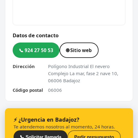
Datos de contacto
📞 924 27 50 53
🌐 Sitio web
Dirección
Polígono Industrial El nevero
Complejo La mar, fase 2 nave 10,
06006 Badajoz
Código postal
06006
⚡ ¿Urgencia en Badajoz?
Te atendemos nosotros al momento, 24 horas.
📞 Solicitar llamada
Pedir presupuesto