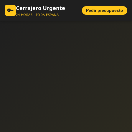
Cerrajero Urgente
🔑
Pedir presupuesto
24 HORAS · TODA ESPAÑA