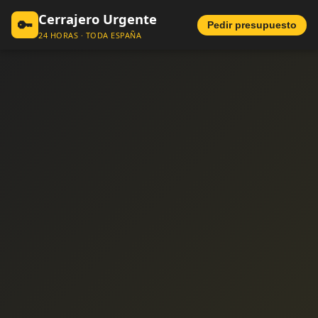
Cerrajero Urgente
🔑
Pedir presupuesto
24 HORAS · TODA ESPAÑA