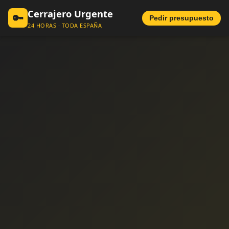
Cerrajero Urgente
🔑
Pedir presupuesto
24 HORAS · TODA ESPAÑA