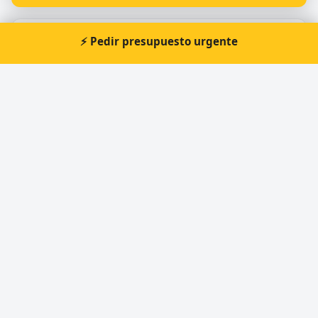
⚡ Pedir presupuesto urgente
Otros cerrajeros en A Coruña
🔑
Anxo Cerrajero Coruña
🔑
MR.BARRET
🔑
Mosquera cerrajero 24h
🔑
Los Mañosos
🔑
LOS MAÑOSOS
🔑
Cerrajeria La Llave De Cristal
Cerrajero Urgente 24 Horas