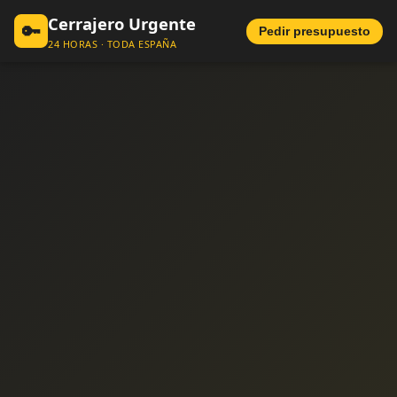
Cerrajero Urgente
🔑
Pedir presupuesto
24 HORAS · TODA ESPAÑA